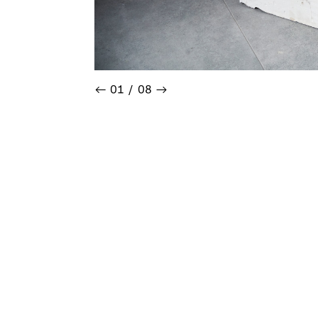
←
01
/
08
→